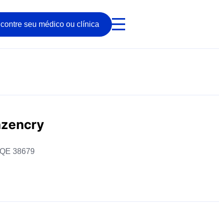
contre seu médico ou clínica
nzencry
RQE 38679